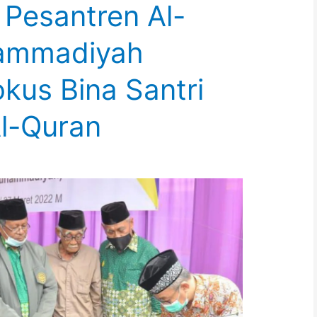
 Pesantren Al-
ammadiyah
kus Bina Santri
Al-Quran