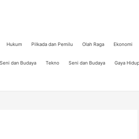
Hukum
Pilkada dan Pemilu
Olah Raga
Ekonomi
Seni dan Budaya
Tekno
Seni dan Budaya
Gaya Hidu