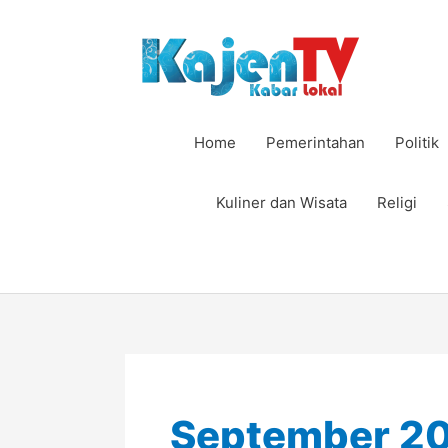
Lewati
ke
konten
Home
Pemerintahan
Politik
Kuliner dan Wisata
Religi
September 2