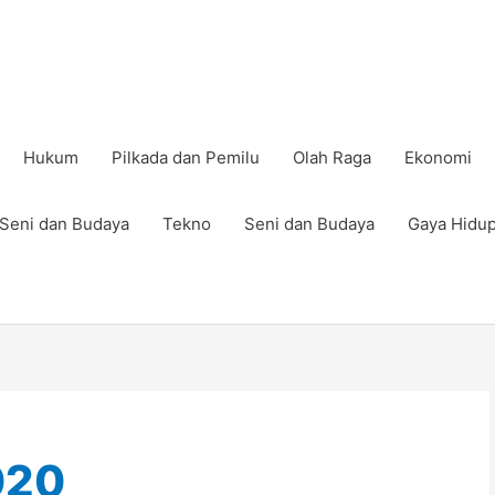
Hukum
Pilkada dan Pemilu
Olah Raga
Ekonomi
Seni dan Budaya
Tekno
Seni dan Budaya
Gaya Hidu
020