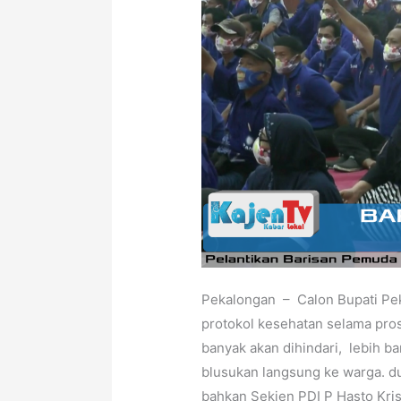
Pekalongan – Calon Bupati Pek
protokol kesehatan selama pro
banyak akan dihindari, lebih ba
blusukan langsung ke warga. du
bahkan Sekjen PDI P Hasto Kris