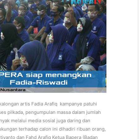
alongan artis Fadia Arafiq kampanye patuhi
ses pilkada, pengumpulan massa dalam jumlah
nyak melalui media sosial juga daring dan
kungan terhadap calon ini dihadiri ribuan orang,
tiyanto dan Fahd Arafiq Ketua Bapera (Badan