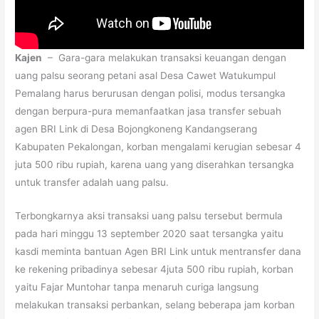
Kajen
– Gara-gara melakukan transaksi keuangan dengan
uang palsu seorang petani asal Desa Cawet Watukumpul
Pemalang harus berurusan dengan polisi, modus tersangka
dengan berpura-pura memanfaatkan jasa transfer sebuah
agen BRI Link di Desa Bojongkoneng Kandangserang
Kabupaten Pekalongan, korban mengalami kerugian sebesar 4
juta 500 ribu rupiah, karena uang yang diserahkan tersangka
untuk transfer adalah uang palsu.
Terbongkarnya aksi transaksi uang palsu tersebut bermula
pada hari minggu 13 september 2020 saat tersangka yaitu
kasdi meminta bantuan Agen BRI Link untuk mentransfer dana
ke rekening pribadinya sebesar 4juta 500 ribu rupiah, korban
yaitu Fajar Muntohar tanpa menaruh curiga langsung
melakukan transaksi perbankan, selang beberapa jam korban