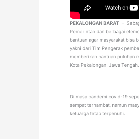
PEKALONGAN BARAT
– Sebag
Pemerintah dan berbagai eleme
bantuan agar masyarakat bisa 
yakni dari Tim Pengerak pembe
memberikan bantuan puluhan me
Kota Pekalongan, Jawa Tengah
Di masa pandemi covid-19 sepe
sempat terhambat, namun masya
keluarga tetap terpenuhi.