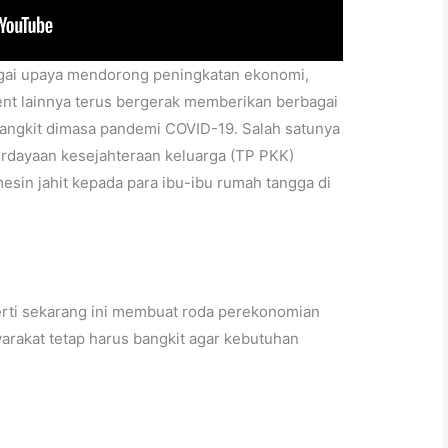
ai upaya mendorong peningkatan ekonomi,
nt lainnya terus bergerak memberikan berbagai
bangkit dimasa pandemi COVID-19. Salah satunya
rdayaan kesejahteraan keluarga (TP PKK)
sin jahit kepada para ibu-ibu rumah tangga di
.
rti sekarang ini membuat roda perekonomian
rakat tetap harus bangkit agar kebutuhan