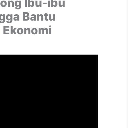
ong Ibu-ibu
gga Bantu
n Ekonomi